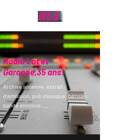
Radio Lot et
Garonne,35 ans!
Archive antenne, extrait
d’émission, pub d'époque, bêtisier,
bande annonce ....